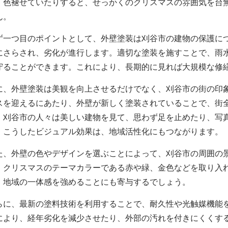
、色褪せていたりすると、せっかくのクリスマスの雰囲気を台
ん。
ず一つ目のポイントとして、外壁塗装は刈谷市の建物の保護に
にさらされ、劣化が進行します。適切な塗装を施すことで、雨
守ることができます。これにより、長期的に見れば大規模な修
に、外壁塗装は美観を向上させるだけでなく、刈谷市の街の印
スを迎えるにあたり、外壁が新しく塗装されていることで、街
。刈谷市の人々は美しい建物を見て、思わず足を止めたり、写
。こうしたビジュアル効果は、地域活性化にもつながります。
た、外壁の色やデザインを選ぶことによって、刈谷市の周囲の
。クリスマスのテーマカラーである赤や緑、金色などを取り入
、地域の一体感を強めることにも寄与するでしょう。
らに、最新の塗料技術を利用することで、耐久性や光触媒機能
により、経年劣化を減少させたり、外部の汚れを付きにくくす