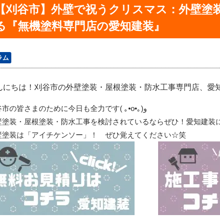
【刈谷市】外壁で祝うクリスマス：外壁塗
る『無機塗料専門店の愛知建装』
ラム
んにちは！刈谷市の外壁塗装・屋根塗装・防水工事専門店、愛知建装
谷市の皆さまのために今日も全力です
(
｡
•o•
｡
)
و
壁塗装・屋根塗装・防水工事を検討されているならぜひ！愛知建装
壁塗装は「アイチケンソー」！ ぜひ覚えてください☆笑