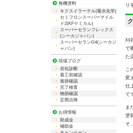
無機塗料
り
キクスイラーテル(菊水化学)
セミフロンスーパーマイル
ド2(KFケミカル)
スーパーセランフレックス
(シーカジャパン)
刈
スーパーセランG4(シーカジ
ャパン)
で
た
現場ブログ
劣化診断
こ
着工前確認
変
進捗確認
仕
完了検査
物損確認
て
定期点検
ま
お得情報
塗
助成金
そ
補助金
キャンペーン