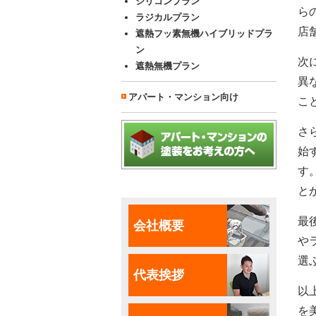
シリコンプラン
ら
ラジカルプラン
店
遮熱フッ素無機ハイブリッドプラ
ン
次
遮熱無機プラン
異
アパート・マンション向け
こ
さ
始
す
と
最
会社概要
や
選
代表挨拶
以
を