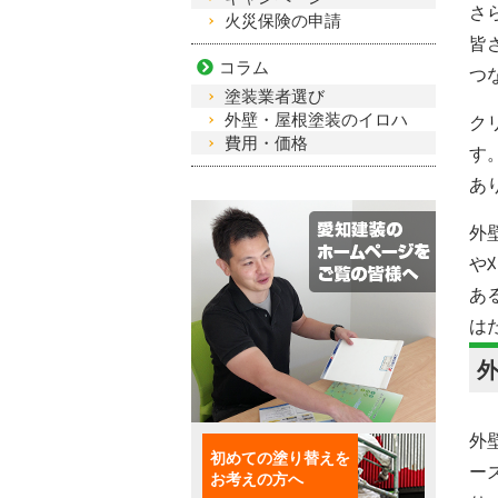
さ
火災保険の申請
皆
コラム
つ
塗装業者選び
外壁・屋根塗装のイロハ
ク
費用・価格
す
あ
外
や
あ
は
外
初めての塗り替えを
ー
お考えの方へ