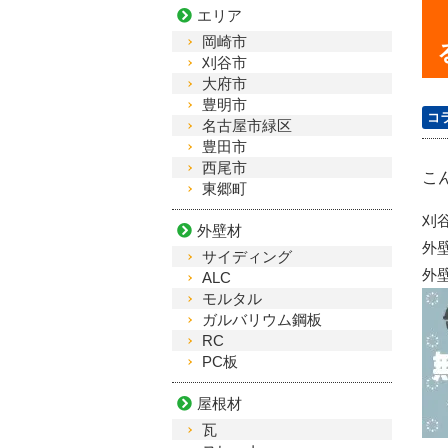
エリア
岡崎市
刈谷市
大府市
豊明市
コ
名古屋市緑区
豊田市
西尾市
こ
東郷町
刈
外壁材
外
サイディング
外
ALC
モルタル
ガルバリウム鋼板
RC
PC板
屋根材
瓦