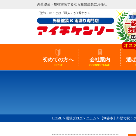
外壁塗装・屋根塗装するなら愛知建装にお任せ
「塗装」のことは「職人」が1番わかる
オス
初めての方へ
会社案内
選
FIRST
CORPORATAE
HOME
>
現場ブログ
>
コラム
>
【刈谷市】外壁で祝う