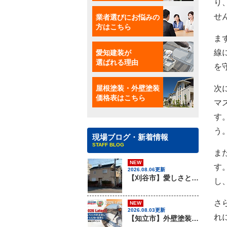
り
業者選びにお悩みの
せ
方はこちら
ま
愛知建装が
線
選ばれる理由
を
屋根塗装・外壁塗装
次
価格表はこちら
マ
す
う
現場ブログ・新着情報
STAFF BLOG
ま
NEW
す
2026.08.06更新
【刈谷市】愛しさと、ニチハのパミールと、心強さと・・・、屋根材のカバー工法はアイチケンソーへ！！
し
さ
NEW
2026.08.03更新
れ
【知立市】外壁塗装を行う際に知っておきたい足場組みの重要性『無機塗料専門店の愛知建装』