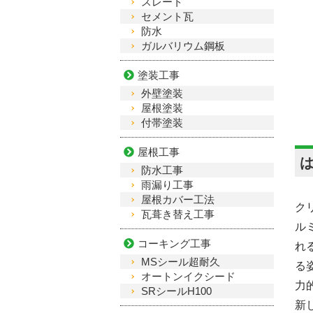
スレート
セメント瓦
防水
ガルバリウム鋼板
塗装工事
外壁塗装
屋根塗装
付帯塗装
屋根工事
防水工事
雨漏り工事
屋根カバー工法
ク
瓦葺き替え工事
ル
コーキング工事
れ
MSシール超耐久
る
オートンイクシード
力
SRシールH100
新