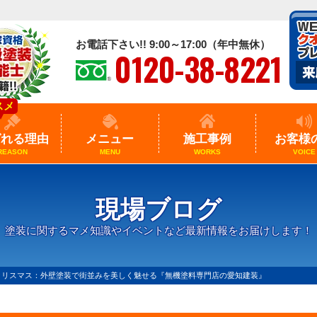
お電話下さい!! 9:00～17:00（年中無休）
0120-38-8221
スメ
ばれる理由
メニュー
施工事例
お客様
REASON
MENU
WORKS
VOICE
現場ブログ
塗装に関するマメ知識やイベントなど最新情報をお届けします！
クリスマス：外壁塗装で街並みを美しく魅せる『無機塗料専門店の愛知建装』