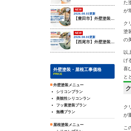
た
NEW
が
2026.08.03更新
【豊田市】外壁塗装を行う際に知っておきたい足場組み立ての注意事項『無機塗料専門店の愛知建装』
ク
塗
NEW
2026.08.03更新
の
【西尾市】外壁塗装を行う際に知っておきたい足場組み立てのポイント『無機塗料専門店の愛知建装』
以
げ
喜
外壁塗装・屋根工事価格
PRICE
と
外壁塗装メニュー
シリコンプラン
美観性シリコンラン
フッ素塗装プラン
ク
無機プラン
が
屋根塗装メニュー
こ