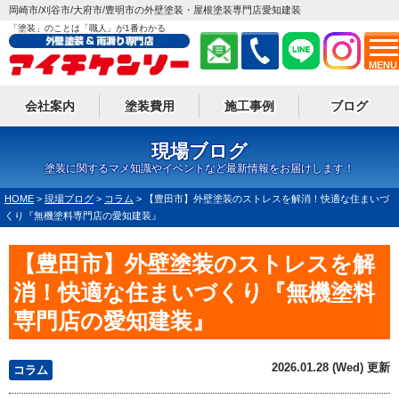
岡崎市/刈谷市/大府市/豊明市の外壁塗装・屋根塗装専門店愛知建装
「塗装」のことは「職人」が1番わかる
MENU
会社案内
塗装費用
施工事例
ブログ
現場ブログ
塗装に関するマメ知識やイベントなど最新情報をお届けします！
HOME
>
現場ブログ
>
コラム
>
【豊田市】外壁塗装のストレスを解消！快適な住まいづ
くり『無機塗料専門店の愛知建装』
【豊田市】外壁塗装のストレスを解
消！快適な住まいづくり『無機塗料
専門店の愛知建装』
2026.01.28 (Wed) 更新
コラム