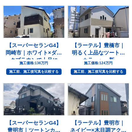
【スーパーセランG4】
【ラーテル】豊橋市｜
岡崎市｜ホワイト×ダー
明るく上品なツートン
クブラウンで上品に
カラーへ一新
施工価格:
136万円
施工価格:
124万円
施工前、施工後写真を比較する
施工前、施工後写真を比較する
【スーパーセランG4】
【ラーテル】豊明市｜
豊明市｜ツートンカラ
ネイビー×木目調アクセ