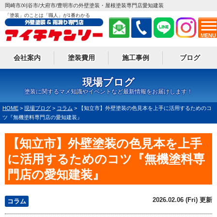
岡崎市/刈谷市/大府市/豊明市の外壁塗装・屋根塗装専門店愛知建装
「塗装」のことは「職人」が1番わかる
MENU
会社案内
塗装費用
施工事例
ブログ
現場ブログ
塗装に関するマメ知識やイベントなど最新情報をお届けします！
HOME
>
現場ブログ
>
コラム
>
【知立市】外壁塗装の色見本を上手に活用するためのコ
ツ『無機塗料専門店の愛知建装』
【知立市】外壁塗装の色見本を上手
に活用するためのコツ『無機塗料専
門店の愛知建装』
2026.02.06 (Fri) 更新
コラム