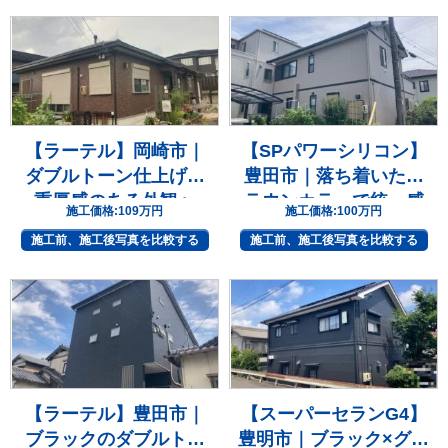
【ラーテル】岡崎市｜
【SPパワーシリコン】
ダブルトーン仕上げで
豊田市｜落ち着いたブ
重厚感のある外観へ
ラウンカラーで統一感
施工価格:
109万円
施工価格:
100万円
のある住まいへ
施工前、施工後写真を比較する
施工前、施工後写真を比較する
【ラーテル】豊田市｜
【スーパーセランG4】
ブラックのダブルトー
豊明市｜ブラック×グレ