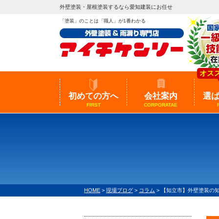
外壁塗装・屋根塗装するなら愛知建装にお任せ
「塗装」のことは「職人」が1番わかる
オス
初めての方へ
会社案内
選
FIRST
CORPORATAE
HOME
>
現場ブログ
>
コラム
>
【知立市】外壁塗装の知