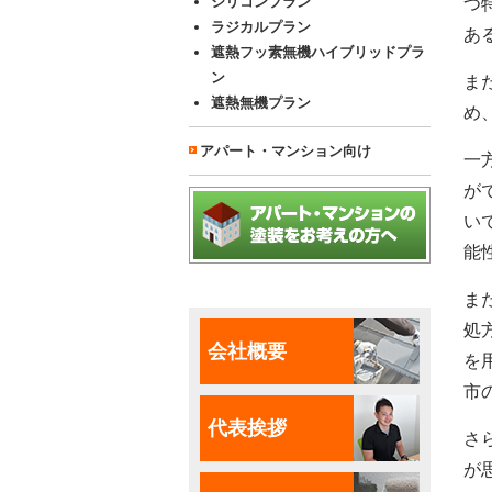
シリコンプラン
つ
ラジカルプラン
あ
遮熱フッ素無機ハイブリッドプラ
ン
ま
遮熱無機プラン
め
アパート・マンション向け
一
が
い
能
ま
処
会社概要
を
市
代表挨拶
さ
が