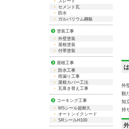
スレート
セメント瓦
防水
ガルバリウム鋼板
塗装工事
外壁塗装
屋根塗装
付帯塗装
屋根工事
防水工事
雨漏り工事
屋根カバー工法
外
瓦葺き替え工事
観
コーキング工事
知
MSシール超耐久
持
オートンイクシード
SRシールH100