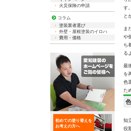
火災保険の申請
す
と
コラム
塗装業者選び
ま
外壁・屋根塗装のイロハ
や
費用・価格
ち
る
最
を
色
た
初めての塗り替えを
知
お考えの方へ
役