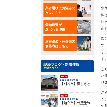
業者選びにお悩みの
水
方はこちら
料
比
愛知建装が
正
選ばれる理由
次
屋根塗装・外壁塗装
価格表はこちら
す
す
す
現場ブログ・新着情報
STAFF BLOG
ま
た
NEW
2026.08.06更新
り
【刈谷市】愛しさと、ニチハのパミールと、心強さと・・・、屋根材のカバー工法はアイチケンソーへ！！
さ
NEW
く
2026.08.03更新
【知立市】外壁塗装を行う際に知っておきたい足場組みの重要性『無機塗料専門店の愛知建装』
の