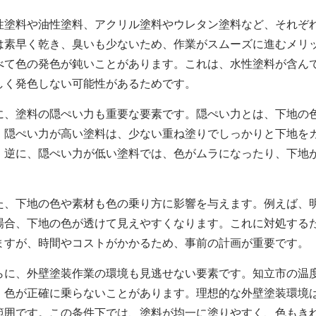
性塗料や油性塗料、アクリル塗料やウレタン塗料など、それぞ
は素早く乾き、臭いも少ないため、作業がスムーズに進むメリ
べて色の発色が鈍いことがあります。これは、水性塗料が含ん
しく発色しない可能性があるためです。
に、塗料の隠ぺい力も重要な要素です。隠ぺい力とは、下地の
。隠ぺい力が高い塗料は、少ない重ね塗りでしっかりと下地を
。逆に、隠ぺい力が低い塗料では、色がムラになったり、下地
。
た、下地の色や素材も色の乗り方に影響を与えます。例えば、
場合、下地の色が透けて見えやすくなります。これに対処する
ますが、時間やコストがかかるため、事前の計画が重要です。
らに、外壁塗装作業の環境も見逃せない要素です。知立市の温
、色が正確に乗らないことがあります。理想的な外壁塗装環境は、
範囲です。この条件下では、塗料が均一に塗りやすく、色もき