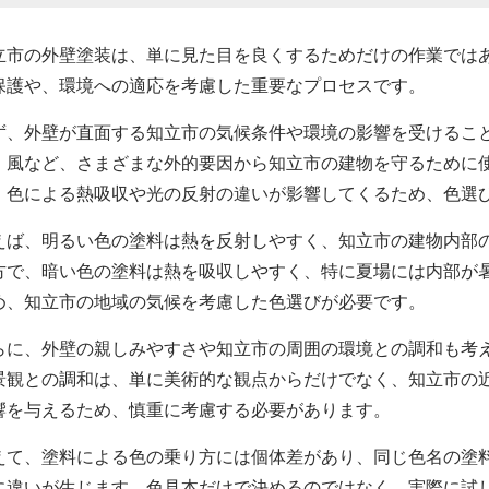
立市の外壁塗装は、単に見た目を良くするためだけの作業では
保護や、環境への適応を考慮した重要なプロセスです。
ず、外壁が直面する知立市の気候条件や環境の影響を受けるこ
、風など、さまざまな外的要因から知立市の建物を守るために
、色による熱吸収や光の反射の違いが影響してくるため、色選
えば、明るい色の塗料は熱を反射しやすく、知立市の建物内部
方で、暗い色の塗料は熱を吸収しやすく、特に夏場には内部が
め、知立市の地域の気候を考慮した色選びが必要です。
らに、外壁の親しみやすさや知立市の周囲の環境との調和も考
景観との調和は、単に美術的な観点からだけでなく、知立市の
響を与えるため、慎重に考慮する必要があります。
えて、塗料による色の乗り方には個体差があり、同じ色名の塗
に違いが生じます。色見本だけで決めるのではなく、実際に試