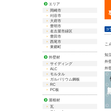
エリア
岡崎市
刈谷市
大府市
豊明市
コ
名古屋市緑区
豊田市
西尾市
こ
東郷町
知
外壁材
外
サイディング
外
ALC
モルタル
ガルバリウム鋼板
RC
PC板
屋根材
瓦