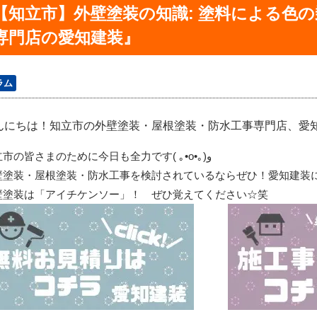
【知立市】外壁塗装の知識: 塗料による色
専門店の愛知建装』
ラム
んにちは！知立市の外壁塗装・屋根塗装・防水工事専門店、愛知建装
立市の皆さまのために今日も全力です
(
｡
•o•
｡
)
و
壁塗装・屋根塗装・防水工事を検討されているならぜひ！愛知建装
壁塗装は「アイチケンソー」！ ぜひ覚えてください☆笑