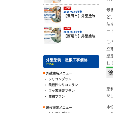
NEW
最
2026.08.03更新
【豊田市】外壁塗装を行う際に知っておきたい足場組み立ての注意事項『無機塗料専門店の愛知建装』
ど
法
NEW
ー
2026.08.03更新
【西尾市】外壁塗装を行う際に知っておきたい足場組み立てのポイント『無機塗料専門店の愛知建装』
こ
立
壁
外壁塗装・屋根工事価格
し
PRICE
外壁塗装メニュー
シリコンプラン
美観性シリコンラン
塗
フッ素塗装プラン
間
無機プラン
水
屋根塗装メニュー