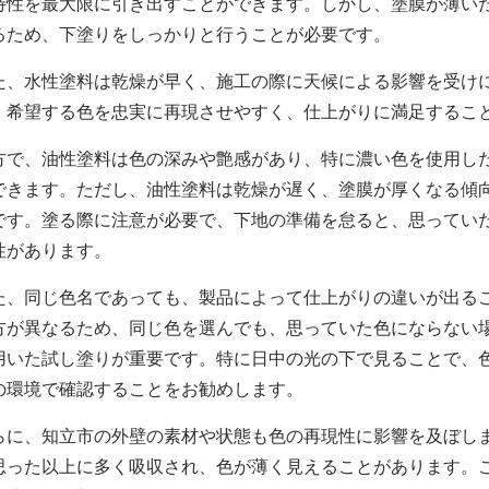
特性を最大限に引き出すことができます。しかし、塗膜が薄い
るため、下塗りをしっかりと行うことが必要です。
た、水性塗料は乾燥が早く、施工の際に天候による影響を受け
、希望する色を忠実に再現させやすく、仕上がりに満足するこ
方で、油性塗料は色の深みや艶感があり、特に濃い色を使用し
できます。ただし、油性塗料は乾燥が遅く、塗膜が厚くなる傾
です。塗る際に注意が必要で、下地の準備を怠ると、思ってい
性があります。
た、同じ色名であっても、製品によって仕上がりの違いが出る
方が異なるため、同じ色を選んでも、思っていた色にならない
用いた試し塗りが重要です。特に日中の光の下で見ることで、
の環境で確認することをお勧めします。
らに、知立市の外壁の素材や状態も色の再現性に影響を及ぼし
思った以上に多く吸収され、色が薄く見えることがあります。