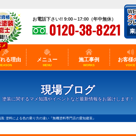
お電話下さい!! 9:00～17:00（年中無休）
0120-38-8221
スメ
ばれる理由
メニュー
施工事例
お客様
REASON
MENU
WORKS
VOICE
現場ブログ
塗装に関するマメ知識やイベントなど最新情報をお届けします！
識: 塗料による色の乗り方の違い『無機塗料専門店の愛知建装』