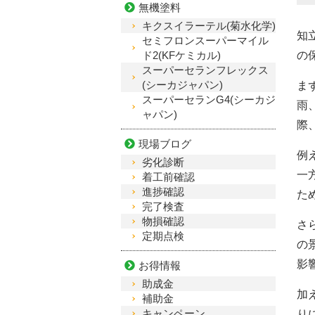
無機塗料
キクスイラーテル(菊水化学)
知
セミフロンスーパーマイル
ド2(KFケミカル)
の
スーパーセランフレックス
(シーカジャパン)
ま
スーパーセランG4(シーカジ
雨
ャパン)
際
現場ブログ
例
劣化診断
一
着工前確認
進捗確認
た
完了検査
物損確認
さ
定期点検
の
影
お得情報
助成金
加
補助金
キャンペーン
り