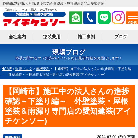
岡崎市/刈谷市/大府市/豊明市の外壁塗装・屋根塗装専門店愛知建装
「塗装」のことは「職人」が1番わかる
MENU
会社案内
塗装費用
施工事例
ブログ
現場ブログ
塗装に関するマメ知識やイベントなど最新情報をお届けします！
HOME
>
現場ブログ
>
無機塗料
>
【岡崎市】施工中の法人さんの進捗確認～下塗り編
～ 外壁塗装・屋根塗装＆雨漏り専門店の愛知建装(アイチケンソー)
【岡崎市】施工中の法人さんの進捗
確認～下塗り編～ 外壁塗装・屋根
塗装＆雨漏り専門店の愛知建装(アイ
チケンソー)
2024.03.01 (Fri) 更新
無機塗料