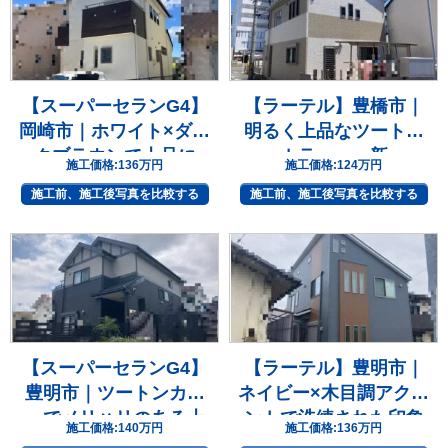
【スーパーセランG4】
【ラーテル】豊橋市｜
岡崎市｜ホワイト×ダー
明るく上品なツートン
クブラウンで上品に
カラーへ一新
施工価格:
136万円
施工価格:
124万円
施工前、施工後写真を比較する
施工前、施工後写真を比較する
【スーパーセランG4】
【ラーテル】豊明市｜
豊明市｜ツートンカラ
ネイビー×木目調アクセ
ーでメリハリのある上
ントで洗練された印象
施工価格:
140万円
施工価格:
136万円
質な住まいへ
へ