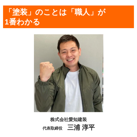
「塗装」のことは「職人」が
1番わかる
株式会社愛知建装
三浦 淳平
代表取締役