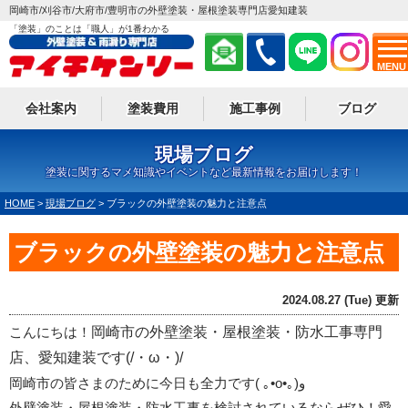
岡崎市/刈谷市/大府市/豊明市の外壁塗装・屋根塗装専門店愛知建装
「塗装」のことは「職人」が1番わかる
MENU
会社案内
塗装費用
施工事例
ブログ
現場ブログ
塗装に関するマメ知識やイベントなど最新情報をお届けします！
HOME
>
現場ブログ
>
ブラックの外壁塗装の魅力と注意点
ブラックの外壁塗装の魅力と注意点
2024.08.27 (Tue) 更新
こんにちは！
岡崎市の外壁塗装・屋根塗装・防水工事専門
店、愛知建装です(/・ω・)/
岡崎市の皆さまのために今日も全力です
(
｡
•o•
｡
)
و
外壁塗装・屋根塗装・防水工事を検討されているならぜひ！愛