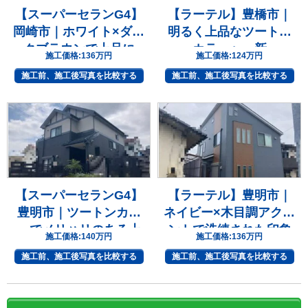
【スーパーセランG4】
【ラーテル】豊橋市｜
岡崎市｜ホワイト×ダー
明るく上品なツートン
クブラウンで上品に
カラーへ一新
施工価格:
136万円
施工価格:
124万円
施工前、施工後写真を比較する
施工前、施工後写真を比較する
【スーパーセランG4】
【ラーテル】豊明市｜
豊明市｜ツートンカラ
ネイビー×木目調アクセ
ーでメリハリのある上
ントで洗練された印象
施工価格:
140万円
施工価格:
136万円
質な住まいへ
へ
施工前、施工後写真を比較する
施工前、施工後写真を比較する