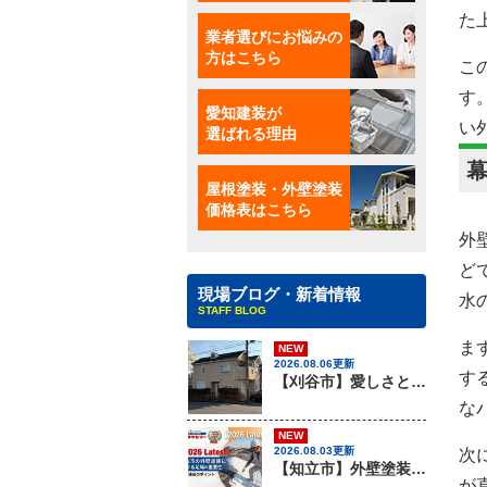
た
業者選びにお悩みの
方はこちら
こ
す
愛知建装が
い
選ばれる理由
屋根塗装・外壁塗装
価格表はこちら
外
ど
現場ブログ・新着情報
水
STAFF BLOG
ま
NEW
2026.08.06更新
す
【刈谷市】愛しさと、ニチハのパミールと、心強さと・・・、屋根材のカバー工法はアイチケンソーへ！！
な
NEW
2026.08.03更新
次
【知立市】外壁塗装を行う際に知っておきたい足場組みの重要性『無機塗料専門店の愛知建装』
が