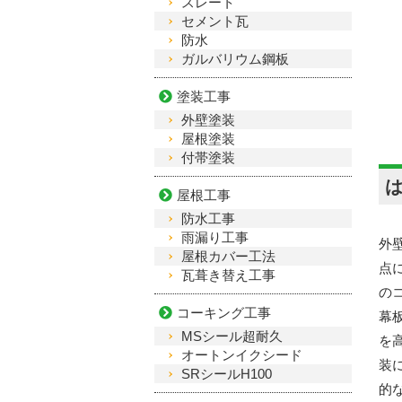
スレート
セメント瓦
防水
ガルバリウム鋼板
塗装工事
外壁塗装
屋根塗装
付帯塗装
屋根工事
防水工事
雨漏り工事
外
屋根カバー工法
点
瓦葺き替え工事
の
コーキング工事
幕
MSシール超耐久
を
オートンイクシード
装
SRシールH100
的