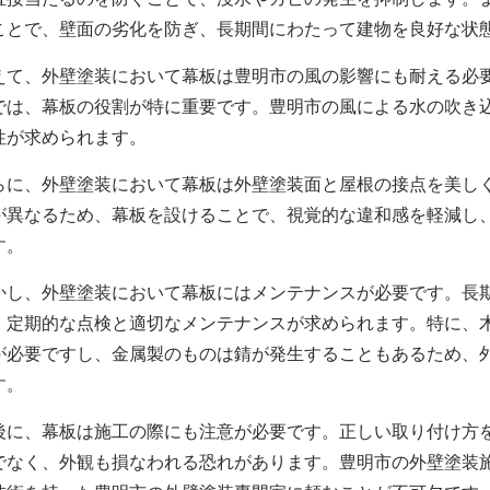
ことで、壁面の劣化を防ぎ、長期間にわたって建物を良好な状
えて、
外壁塗装において
幕板は豊明市の風の影響にも耐える必
では、幕板の役割が特に重要です。豊明市の風による水の吹き
性が求められます。
らに、
外壁塗装において
幕板は
外壁塗装面
と屋根の接点を美し
が異なるため、幕板を設けることで、視覚的な違和感を軽減し
す。
かし、
外壁塗装において
幕板にはメンテナンスが必要です。長
、定期的な点検と適切なメンテナンスが求められます。特に、
が必要ですし、金属製のものは錆が発生することもあるため、
す。
後に、幕板は施工の際にも注意が必要です。正しい取り付け方
でなく、外観も損なわれる恐れがあります。豊明市の外壁塗装