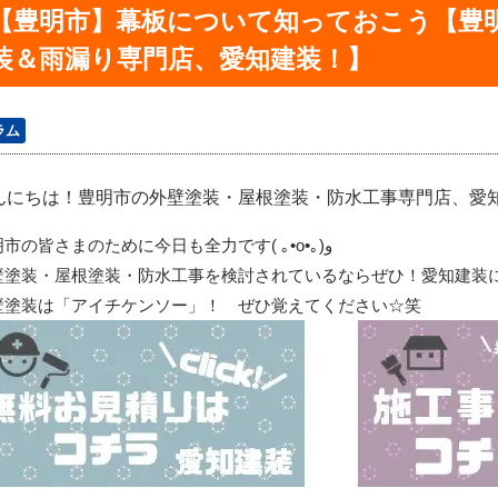
【豊明市】幕板について知っておこう【豊
装＆雨漏り専門店、愛知建装！】
ラム
んにちは！豊明市の外壁塗装・屋根塗装・防水工事専門店、愛知建装
明市の皆さまのために今日も全力です
(
｡
•o•
｡
)
و
壁塗装・屋根塗装・防水工事を検討されているならぜひ！愛知建装
壁塗装は「アイチケンソー」！ ぜひ覚えてください☆笑