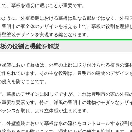
上で、幕板を適切に選ぶことが重要です。
のように、外壁塗装における幕板は単なる部材ではなく、外観
。豊明市の家全体のデザインを考える上で、幕板の役割を理解
外壁塗装
デザインを実現する鍵となります。
幕板の役割と機能を解説
壁塗装において
幕板は、外壁の上部に取り付けられる横長の部材
で作られています。その主な役割は、豊明市の建物のデザイン
の侵入を防ぐことです。
ず、幕板のデザインに関してですが、これは豊明市の家の外観
る重要な要素です。特に、洋風の豊明市の建物やモダンなデザ
バランスが取れ、より立体感が生まれます。
に、
外壁塗装において
幕板は水の流れをコントロールする役割
直接当たるのを防ぐことで、浸水やカビの発生を抑制します。