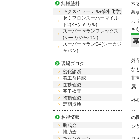
無機塗料
本
キクスイラーテル(菊水化学)
幕
セミフロンスーパーマイル
よ
ド2(KFケミカル)
さ
スーパーセランフレックス
(シーカジャパン)
スーパーセランG4(シーカジ
ャパン)
外
現場ブログ
な
劣化診断
着工前確認
非
進捗確認
属
完了検査
物損確認
外
定期点検
し
お得情報
の
助成金
ン
補助金
キャンペーン