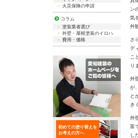
具
火災保険の申請
ン
気
コラム
外
塗装業者選び
外壁・屋根塗装のイロハ
費用・価格
さ
デ
こ
り
外
が
と
き
外
初めての塗り替えを
富
お考えの方へ
し