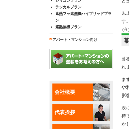
シリコンプラン
と
ラジカルプラン
以
遮熱フッ素無機ハイブリッドプラ
ン
す
遮熱無機プラン
が
アパート・マンション向け
幕
れ
ま
や
会社概要
影
次
代表挨拶
待
か