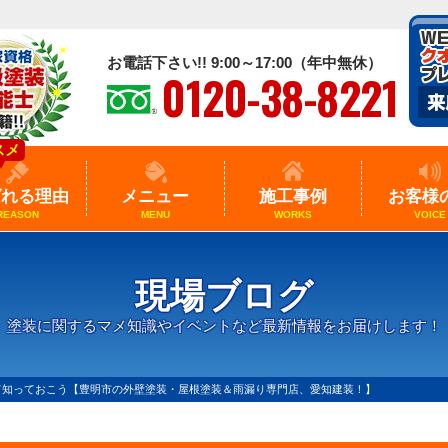
お電話下さい!! 9:00～17:00（年中無休）
0120-38-8221
スメ
ばれる理由
メニュー
施工事例
お客様
REASON
MENU
WORKS
VOICE
現場ブログ
塗装に関するマメ知識やイベントなど最新情報をお届けします！
て知っておこう【豊明市の外壁塗装・屋根塗装＆雨漏り専門店、愛知建装！】