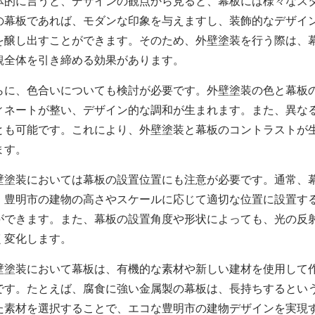
体的に言うと、デザインの観点から見ると、幕板には様々なス
の幕板であれば、モダンな印象を与えますし、装飾的なデザイ
を醸し出すことができます。そのため、外壁塗装を行う際は、
観全体を引き締める効果があります。
らに、色合いについても検討が必要です。
外壁塗装
の色と幕板
ィネートが整い、デザイン的な調和が生まれます。また、異な
とも可能です。これにより、
外壁塗装
と幕板のコントラストが
ます。
壁塗装においては
幕板の設置位置にも注意が必要です。通常、
、豊明市の建物の高さやスケールに応じて適切な位置に設置す
ができます。また、幕板の設置角度や形状によっても、光の反
く変化します。
壁塗装において
幕板は、有機的な素材や新しい建材を使用して
です。たとえば、腐食に強い金属製の幕板は、長持ちするとい
た素材を選択することで、エコな豊明市の建物デザインを実現