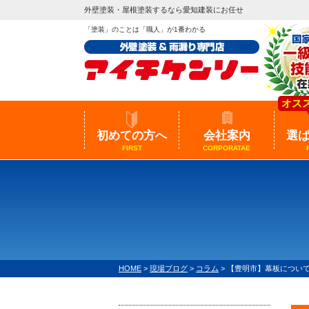
外壁塗装・屋根塗装するなら愛知建装にお任せ
「塗装」のことは「職人」が1番わかる
オス
初めての方へ
会社案内
選
FIRST
CORPORATAE
HOME
>
現場ブログ
>
コラム
>
【豊明市】幕板につい