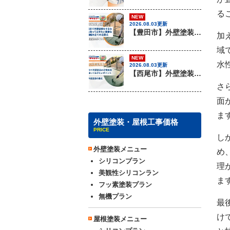
る
NEW
2026.08.03更新
【豊田市】外壁塗装を行う際に知っておきたい足場組み立ての注意事項『無機塗料専門店の愛知建装』
加
域
NEW
水
2026.08.03更新
【西尾市】外壁塗装を行う際に知っておきたい足場組み立てのポイント『無機塗料専門店の愛知建装』
さ
面
ま
外壁塗装・屋根工事価格
PRICE
し
外壁塗装メニュー
め
シリコンプラン
理
美観性シリコンラン
ま
フッ素塗装プラン
無機プラン
最
け
屋根塗装メニュー