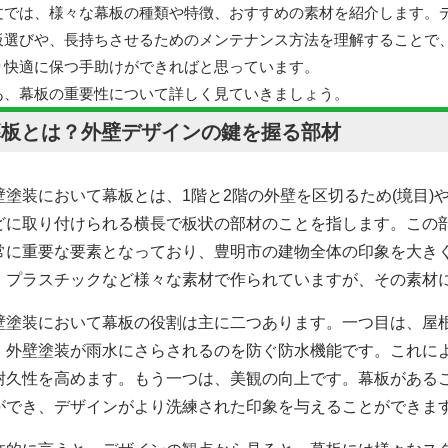
文では、様々な幕板の種類や特徴、おすすめの素材を紹介します。
板選びや、長持ちさせるためのメンテナンス方法を理解することで
り快適に保つ手助けができればと思っています。
あ、幕板の重要性について詳しく見ていきましょう。
幕板とは？外壁デザインの鍵を握る部材
壁塗装において
幕板とは、1階と2階の外壁を区切るため(境目
どに取り付けられる横長で板状の部材のことを指します。この
常に重要な要素となっており、豊明市の建物全体の印象を大き
、プラスチックなど様々な素材で作られていますが、その素材
壁塗装において
幕板の役割は主に二つあります。一つ目は、屋
、
外壁塗装
が雨水にさらされるのを防ぐ防水機能です。これに
耐久性を高めます。もう一つは、美観の向上です。幕板がある
ができ、デザインがより洗練された印象を与えることができま