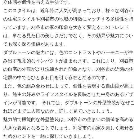
立体感や個性を与える手法です。
このスタイルは、近年特に人気が高まっており、様々な刈谷市
の住宅スタイルや刈谷市の地域の特徴にマッチする多様性を持
っています。刈谷市の家の印象を大きく変えるこのトレンド
は、単なる見た目の美しさだけでなく、その効果や魅力につい
ても深く探る価値があります。
ダブルトーンの魅力には、色のコントラストやハーモニーが生
み出す視覚的なインパクトが含まれます。これにより、刈谷市
の自宅の外観がより洗練された印象となり、刈谷市の近隣の住
宅群の中でもひときわ目を引く存在となるのです。
また、色の組み合わせによって、個性を表現する自由度が高ま
り、施主の好みやライフスタイルを反映させた中身のあるデザ
インが可能です。 それでは、ダブルトーンの外壁塗装がなぜこ
れほどまでに人気なのか、詳しく見ていきましょう。
魅力的で機能的な外壁塗装は、刈谷市の住まいの価値を高める
大きな要素となることでしょう。刈谷市のお家を美しく魅せる
ためのヒントを一緒に探していきましょう。