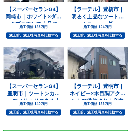
【スーパーセランG4】
【ラーテル】豊橋市｜
岡崎市｜ホワイト×ダー
明るく上品なツートン
クブラウンで上品に
カラーへ一新
施工価格:
136万円
施工価格:
124万円
施工前、施工後写真を比較する
施工前、施工後写真を比較する
【スーパーセランG4】
【ラーテル】豊明市｜
豊明市｜ツートンカラ
ネイビー×木目調アクセ
ーでメリハリのある上
ントで洗練された印象
施工価格:
140万円
施工価格:
136万円
質な住まいへ
へ
施工前、施工後写真を比較する
施工前、施工後写真を比較する