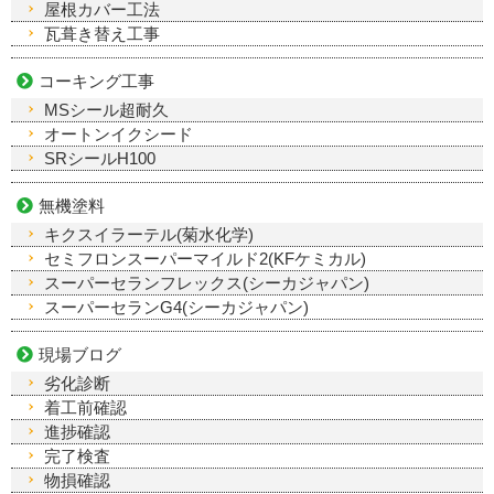
屋根カバー工法
瓦葺き替え工事
コーキング工事
MSシール超耐久
オートンイクシード
SRシールH100
無機塗料
キクスイラーテル(菊水化学)
セミフロンスーパーマイルド2(KFケミカル)
スーパーセランフレックス(シーカジャパン)
スーパーセランG4(シーカジャパン)
現場ブログ
劣化診断
着工前確認
進捗確認
完了検査
物損確認