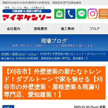
岡崎市/刈谷市/大府市/豊明市の外壁塗装・屋根塗装専門店愛知建装
「塗装」のことは「職人」が1番わかる
MENU
会社案内
塗装費用
施工事例
ブログ
現場ブログ
塗装に関するマメ知識やイベントなど最新情報をお届けします！
HOME
>
現場ブログ
>
コラム
>
【刈谷市】外壁塗装の新たなトレンド！ダブルトーンで
家を魅せる【刈谷市の外壁塗装・屋根塗装＆雨漏り専門店、愛知建装！】
【刈谷市】外壁塗装の新たなトレン
ド！ダブルトーンで家を魅せる【刈
谷市の外壁塗装・屋根塗装＆雨漏り
専門店、愛知建装！】
2025.01.05 (Sun) 更新
コラム