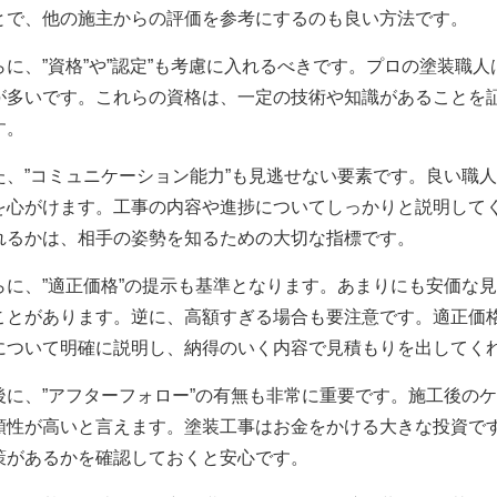
とで、他の施主からの評価を参考にするのも良い方法です。
らに、”資格”や”認定”も考慮に入れるべきです。プロの塗装職
が多いです。これらの資格は、一定の技術や知識があることを
す。
た、”コミュニケーション能力”も見逃せない要素です。良い職
を心がけます。工事の内容や進捗についてしっかりと説明して
れるかは、相手の姿勢を知るための大切な指標です。
らに、”適正価格”の提示も基準となります。あまりにも安価な
ことがあります。逆に、高額すぎる場合も要注意です。適正価
について明確に説明し、納得のいく内容で見積もりを出してく
後に、”アフターフォロー”の有無も非常に重要です。施工後の
頼性が高いと言えます。塗装工事はお金をかける大きな投資で
策があるかを確認しておくと安心です。