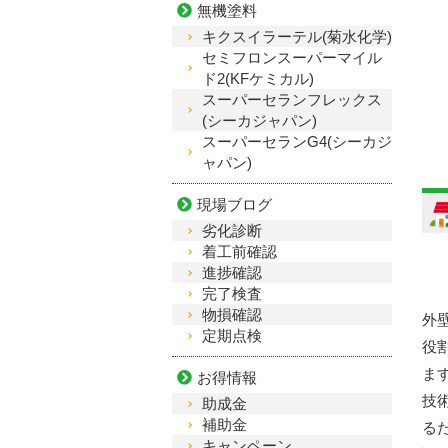
無機塗料
キクスイラーテル(菊水化学)
セミフロンスーパーマイル
ド2(KFケミカル)
スーパーセランフレックス
(シーカジャパン)
スーパーセランG4(シーカジ
ャパン)
現場ブログ
劣化診断
着工前確認
進捗確認
完了検査
物損確認
外
定期点検
役
ま
お得情報
技
助成金
補助金
る
キャンペーン