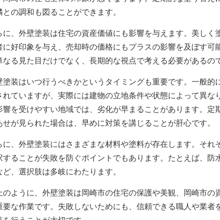
隣との調和も図ることができます。
らに、外壁塗装は住宅の資産価値にも影響を与えます。美しく
者に好印象を与え、売却時の価格にもプラスの影響を及ぼす可
単なる見た目だけでなく、長期的な視点で考える必要があるの
壁塗装はいつ行うべきかというタイミングも重要です。一般的に
されていますが、実際には建物の立地条件や状態によって異な
影響を受けやすい地域では、劣化が早まることがあります。定
あせが見られた場合は、早めに対策を講じることが肝心です。
らに、外壁塗装にはさまざまな材料や塗料が存在します。それ
択することが失敗を防ぐポイントでもあります。たとえば、防
など、選択肢は多岐にわたります。
上のように、外壁塗装は岡崎市の住宅の保護や美観、岡崎市の
重要な作業です。失敗しないためにも、信頼できる職人や業者