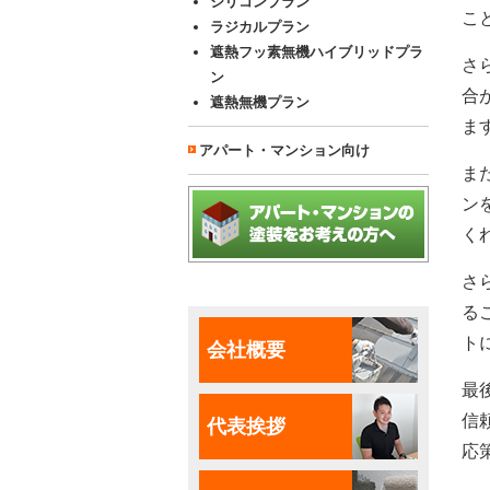
シリコンプラン
こ
ラジカルプラン
遮熱フッ素無機ハイブリッドプラ
さ
ン
合
遮熱無機プラン
ま
アパート・マンション向け
ま
ン
く
さ
る
ト
会社概要
最
信
代表挨拶
応