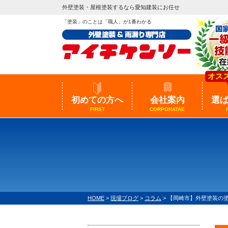
外壁塗装・屋根塗装するなら愛知建装にお任せ
「塗装」のことは「職人」が1番わかる
オス
初めての方へ
会社案内
選
FIRST
CORPORATAE
HOME
>
現場ブログ
>
コラム
>
【岡崎市】外壁塗装の