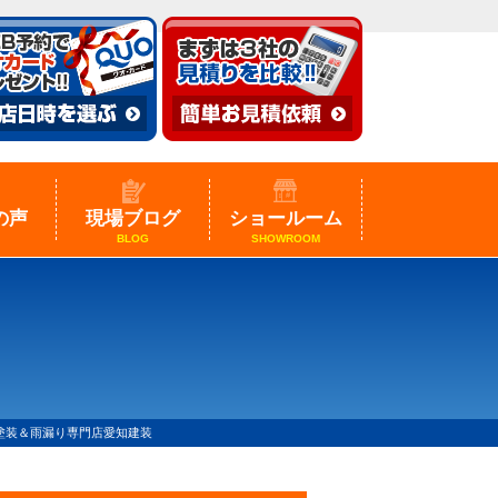
の声
現場ブログ
ショールーム
BLOG
SHOWROOM
塗装＆雨漏り専門店愛知建装