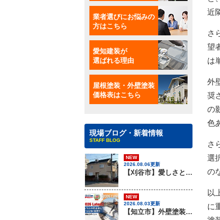
近
業者選びにお悩みの
方はこちら
さ
望
愛知建装が
選ばれる理由
は
外
屋根塗装・外壁塗装
価格表はこちら
奨
の
色
現場ブログ・新着情報
STAFF BLOG
さ
選
NEW
2026.08.06更新
の
【刈谷市】愛しさと、ニチハのパミールと、心強さと・・・、屋根材のカバー工法はアイチケンソーへ！！
以
NEW
2026.08.03更新
に
【知立市】外壁塗装を行う際に知っておきたい足場組みの重要性『無機塗料専門店の愛知建装』