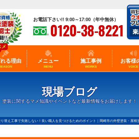
お電話下さい!! 9:00～17:00（年中無休）
0120-38-8221
スメ
ばれる理由
メニュー
施工事例
お客様
REASON
MENU
WORKS
VOICE
現場ブログ
塗装に関するマメ知識やイベントなど最新情報をお届けします！
塗り替え工事で失敗しない！良い職人を見つけるためのポイント｜岡崎市の外壁塗装・屋根