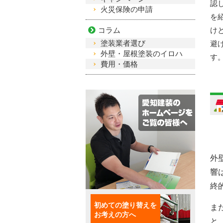
認
火災保険の申請
を
け
コラム
塗装業者選び
避
外壁・屋根塗装のイロハ
す
費用・価格
外
響
終
初めての塗り替えを
ま
お考えの方へ
と