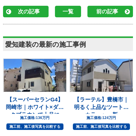
次の記事
一覧
前の記事
愛知建装の最新の施工事例
【スーパーセランG4】
【ラーテル】豊橋市｜
岡崎市｜ホワイト×ダー
明るく上品なツートン
クブラウンで上品に
カラーへ一新
施工価格:
136万円
施工価格:
124万円
施工前、施工後写真を比較する
施工前、施工後写真を比較する