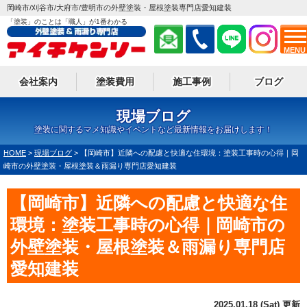
岡崎市/刈谷市/大府市/豊明市の外壁塗装・屋根塗装専門店愛知建装
「塗装」のことは「職人」が1番わかる
MENU
会社案内
塗装費用
施工事例
ブログ
現場ブログ
塗装に関するマメ知識やイベントなど最新情報をお届けします！
HOME
>
現場ブログ
>
【岡崎市】近隣への配慮と快適な住環境：塗装工事時の心得｜岡
崎市の外壁塗装・屋根塗装＆雨漏り専門店愛知建装
【岡崎市】近隣への配慮と快適な住
環境：塗装工事時の心得｜岡崎市の
外壁塗装・屋根塗装＆雨漏り専門店
愛知建装
2025.01.18 (Sat) 更新