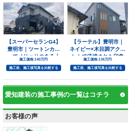
【スーパーセランG4】
【ラーテル】豊明市｜
豊明市｜ツートンカラ
ネイビー×木目調アクセ
ーでメリハリのある上
ントで洗練された印象
施工価格:
140万円
施工価格:
136万円
質な住まいへ
へ
施工前、施工後写真を比較する
施工前、施工後写真を比較する
愛知建装の施工事例の一覧はコチラ
お客様の声