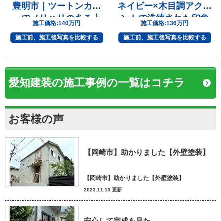
豊明市｜ツートンカラ
ネイビー×木目調アクセ
ーでメリハリのある上
ントで洗練された印象
施工価格:
140万円
施工価格:
136万円
質な住まいへ
へ
施工前、施工後写真を比較する
施工前、施工後写真を比較する
愛知建装の施工事例の一覧はコチラ
お客様の声
【岡崎市】助かりました【外壁塗装】
【岡崎市】助かりました【外壁塗装】
2023.11.13 更新
安心して完成を見た。