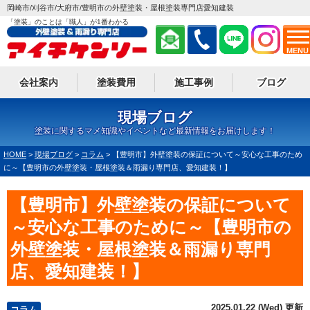
岡崎市/刈谷市/大府市/豊明市の外壁塗装・屋根塗装専門店愛知建装
「塗装」のことは「職人」が1番わかる
MENU
会社案内
塗装費用
施工事例
ブログ
現場ブログ
塗装に関するマメ知識やイベントなど最新情報をお届けします！
HOME
>
現場ブログ
>
コラム
>
【豊明市】外壁塗装の保証について～安心な工事のため
に～【豊明市の外壁塗装・屋根塗装＆雨漏り専門店、愛知建装！】
【豊明市】外壁塗装の保証について
～安心な工事のために～【豊明市の
外壁塗装・屋根塗装＆雨漏り専門
店、愛知建装！】
2025.01.22 (Wed) 更新
コラム