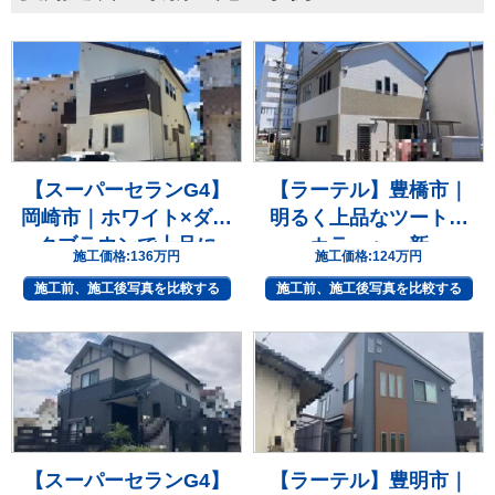
【スーパーセランG4】
【ラーテル】豊橋市｜
岡崎市｜ホワイト×ダー
明るく上品なツートン
クブラウンで上品に
カラーへ一新
施工価格:
136万円
施工価格:
124万円
施工前、施工後写真を比較する
施工前、施工後写真を比較する
【スーパーセランG4】
【ラーテル】豊明市｜